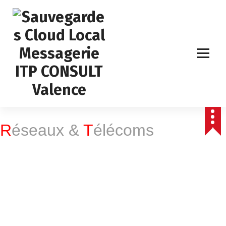
Assistance Informatique Téléphonie & Photocopie
R
éseaux &
T
élécoms